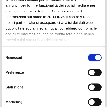
annunci, per fornire funzionalità dei social media e per
network, the first Italian initiative that involves
analizzare il nostro traffico. Condividiamo inoltre
companies in the prevention of gender-based
informazioni sul modo in cui utilizza il nostro sito con i
violence and the promotion of a culture of
nostri partner che si occupano di analisi dei dati web,
respect.
pubblicità e social media, i quali potrebbero combinarle
con altre informazioni che ha fornito loro o che hanno
raccolto dal suo utilizzo dei loro servizi.
A commitment that stems from the awareness
that change starts in the workplace:
Selezione
environments where people must feel heard,
Necessari
del
valued and protected.
consenso
Preferenze
With Fondazione Libellula, we pursue paths of
training, awareness and dialogue to build an
Statistiche
increasingly inclusive, equitable and aware
reality every day.
Marketing