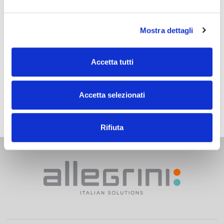
A partnership between
art
and
industry
that is
part of the Corporate Social Responsibility
Mostra dettagli
process undertaken by the company to
promote its territory, also on an international
level.
Accetta tutti
Download
Accetta selezionati
fvchyh_-_allegrini_qintesi_e_sabo.pdf
Rifiuta