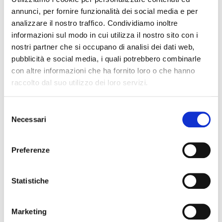
annunci, per fornire funzionalità dei social media e per
New membership connecting art
analizzare il nostro traffico. Condividiamo inoltre
informazioni sul modo in cui utilizza il nostro sito con i
and industry
nostri partner che si occupano di analisi dei dati web,
pubblicità e social media, i quali potrebbero combinarle
The curtain opens on a new
membership
, the
con altre informazioni che ha fornito loro o che hanno
one
with the Donizetti Opera Festival to
raccolto dal suo utilizzo dei loro servizi.
support the diffusion of the musical culture
of GaetanoDonizetti
, the composer from
Selezione
Bergamo among the ten most performed in the
Necessari
del
world.
consenso
In this way Allegrini strengthens the link
Preferenze
between its brand and the territory and
becomes an Ambassador of Donizetti, of the
Statistiche
City of Bergamo and of the opera, symbol of
Made in Italy and recently candidate for the
Opera Unesco Heritage List.
Marketing