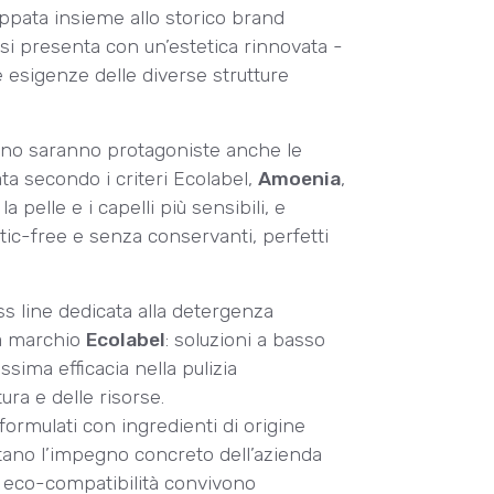
luppata insieme allo storico brand
, si presenta con un’estetica rinnovata -
e esigenze delle diverse strutture
lano saranno protagoniste anche le
ata secondo i criteri Ecolabel,
Amoenia
,
 pelle e i capelli più sensibili, e
stic-free e senza conservanti, perfetti
s line dedicata alla detergenza
 a marchio
Ecolabel
: soluzioni a basso
sima efficacia nella pulizia
ura e delle risorse.
formulati con ingredienti di origine
tano l’impegno concreto dell’azienda
ed eco-compatibilità convivono