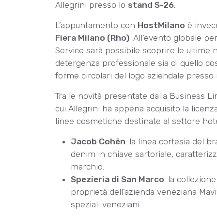
Allegrini presso lo
stand S-26
.
L’appuntamento con
HostMilano
è invec
Fiera Milano (Rho)
. All’evento globale per
Service sarà possibile scoprire le ultime n
detergenza professionale sia di quello cos
forme circolari del logo aziendale presso 
Tra le novità presentate dalla Business L
cui Allegrini ha appena acquisito la licenz
linee cosmetiche destinate al settore hotel
Jacob Cohën
: la linea cortesia del b
denim in chiave sartoriale, caratterizz
marchio.
Spezieria di San Marco
: la collezion
proprietà dell’azienda veneziana Maviv
speziali veneziani.