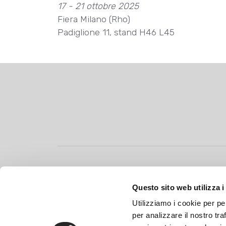
17 - 21 ottobre 2025
Fiera Milano (Rho)
Padiglione 11, stand H46 L45
Allegrini S.p.A.
Questo sito web utilizza i
Vicolo Salvo d’Acquisto, 2
Utilizziamo i cookie per pe
24050 Grassobbio (Bg) - Italy
per analizzare il nostro tra
+39 0354242111