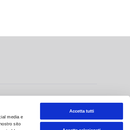
GOVERNANCE
>
Accetta tutti
cial media e
nostro sito
LAVORA CON NOI
>