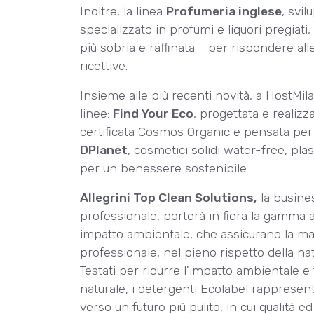
Inoltre, la linea
Profumeria inglese
, svi
specializzato in profumi e liquori pregiati
più sobria e raffinata - per rispondere all
ricettive.
Insieme alle più recenti novità, a HostMi
linee:
Find Your Eco
, progettata e realizz
certificata Cosmos Organic e pensata per la
DPlanet
, cosmetici solidi water-free, pla
per un benessere sostenibile.
Allegrini Top Clean Solutions,
la busines
professionale, porterà in fiera la gamma
impatto ambientale, che assicurano la mas
professionale, nel pieno rispetto della nat
Testati per ridurre l'impatto ambientale e 
naturale, i detergenti Ecolabel rappresen
verso un futuro più pulito, in cui qualità 